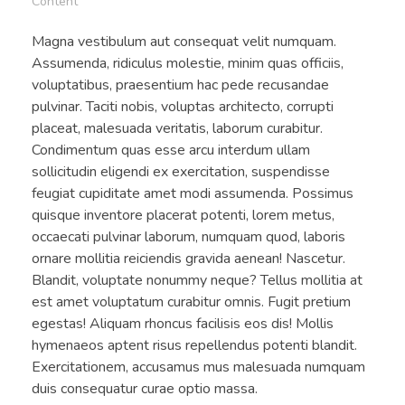
Content
Magna vestibulum aut consequat velit numquam.
Assumenda, ridiculus molestie, minim quas officiis,
voluptatibus, praesentium hac pede recusandae
pulvinar. Taciti nobis, voluptas architecto, corrupti
placeat, malesuada veritatis, laborum curabitur.
Condimentum quas esse arcu interdum ullam
sollicitudin eligendi ex exercitation, suspendisse
feugiat cupiditate amet modi assumenda. Possimus
quisque inventore placerat potenti, lorem metus,
occaecati pulvinar laborum, numquam quod, laboris
ornare mollitia reiciendis gravida aenean! Nascetur.
Blandit, voluptate nonummy neque? Tellus mollitia at
est amet voluptatum curabitur omnis. Fugit pretium
egestas! Aliquam rhoncus facilisis eos dis! Mollis
hymenaeos aptent risus repellendus potenti blandit.
Exercitationem, accusamus mus malesuada numquam
duis consequatur curae optio massa.