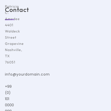
Patricia
Contact
C.
Amedee
4401
Waldeck
Street
Grapevine
Nashville,
TX
76051
info@yourdomain.com
+99
(0)
101
0000