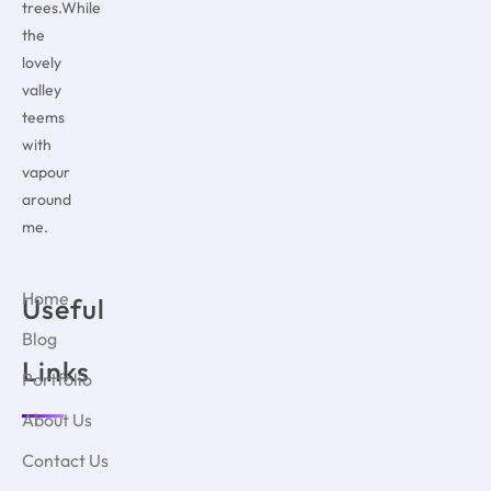
trees.While
the
lovely
valley
teems
with
vapour
around
me.
Home
Useful
Blog
Links
Portfolio
About Us
Contact Us