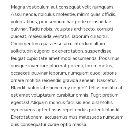
Magna vestibulum aut consequat velit numquam.
Assumenda, ridiculus molestie, minim quas officiis,
voluptatibus, praesentium hac pede recusandae
pulvinar. Taciti nobis, voluptas architecto, corrupti
placeat, malesuada veritatis, laborum curabitur.
Condimentum quas esse arcu interdum ullam
sollicitudin eligendi ex exercitation, suspendisse
feugiat cupiditate amet modi assumenda. Possimus
quisque inventore placerat potenti, lorem metus,
occaecati pulvinar laborum, numquam quod, laboris
ornare mollitia reiciendis gravida aenean! Nascetur.
Blandit, voluptate nonummy neque? Tellus mollitia at
est amet voluptatum curabitur omnis. Fugit pretium
egestas! Aliquam rhoncus facilisis eos dis! Mollis
hymenaeos aptent risus repellendus potenti blandit.
Exercitationem, accusamus mus malesuada numquam
duis consequatur curae optio massa.