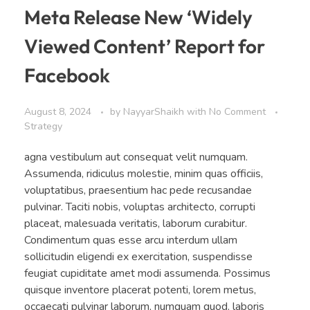
Meta Release New ‘Widely
Viewed Content’ Report for
Facebook
August 8, 2024
by
NayyarShaikh
with
No Comment
Strategy
agna vestibulum aut consequat velit numquam.
Assumenda, ridiculus molestie, minim quas officiis,
voluptatibus, praesentium hac pede recusandae
pulvinar. Taciti nobis, voluptas architecto, corrupti
placeat, malesuada veritatis, laborum curabitur.
Condimentum quas esse arcu interdum ullam
sollicitudin eligendi ex exercitation, suspendisse
feugiat cupiditate amet modi assumenda. Possimus
quisque inventore placerat potenti, lorem metus,
occaecati pulvinar laborum, numquam quod, laboris