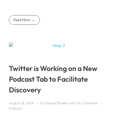
Read More
Twitter is Working on a New
Podcast Tab to Facilitate
Discovery
August 8, 2024
by
NayyarShaikh
with
No Comment
Podcast