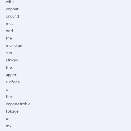
with
vapour
around
me,
and
the
meridian
sun
strikes
the
upper
surface
of
the
impenetrable
foliage
of
my