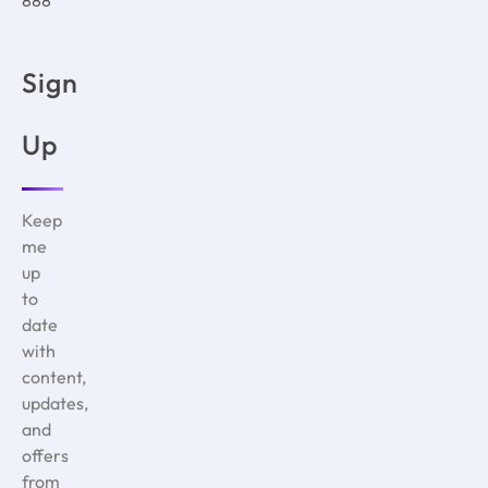
888
Sign
Up
Keep
me
up
to
date
with
content,
updates,
and
offers
from